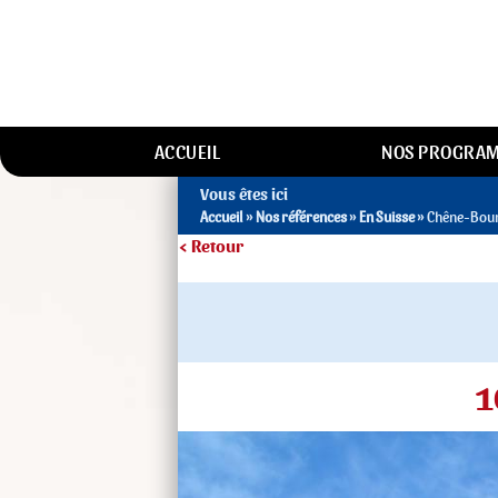
ACCUEIL
NOS PROGRA
Vous êtes ici
Accueil
»
Nos références
»
En Suisse
» Chêne-Bour
< Retour
1