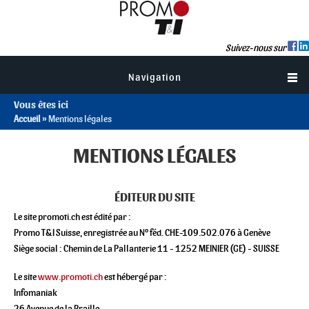
Suivez-nous sur
Navigation
Vous êtes ici
Accueil
» Mentions légales
MENTIONS LÉGALES
ÉDITEUR DU SITE
Le site promoti.ch est édité par :
Promo T&I Suisse, enregistrée au N° féd. CHE-109.502.076 à Genève
Siège social : Chemin de La Pallanterie 11 - 1252 MEINIER (GE) - SUISSE
Le site
www.promoti.ch
est hébergé par :
Infomaniak
26 Avenue de la Praille