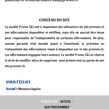
pouvez exercer en vous adressant à mail[at]promoti.ch.
CONTENU DU SITE
La société Promo T&I met à disposition des utilisateurs du site promoti.ch
des informations disponibles et vérifiées, mais elle ne saurait être tenue
pour responsable de l'indisponibilité de certaines informations. De plus,
aucune garantie n'est donnée quant à l'exactitude, la précision ou
l'exhaustivité des informations mises à disposition sur le site promoti.ch.
Les informations engagent leurs auteurs. La société Promo T&I se réserve
le droit de modifier et/ou de supprimer sans préavis tout ou partie de son
site promoti.ch.
VOUS ÊTES ICI
VOUS ÊTES ICI
Accueil
» Mentions légales
PLAN DU SITE
:
ACCUEIL
-
NOS PROGRAMMES