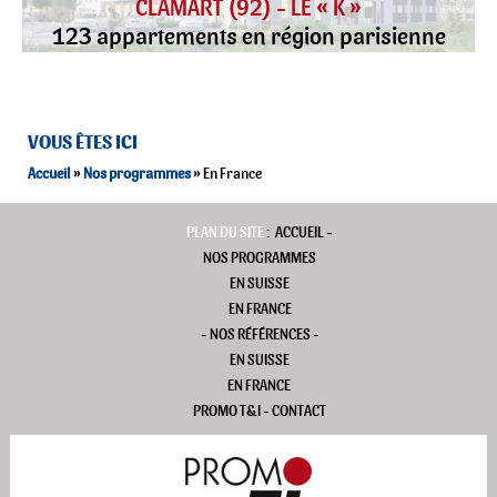
CLAMART (92) - LE « K »
123 appartements en région parisienne
VOUS ÊTES ICI
VOUS ÊTES ICI
Accueil
»
Nos programmes
» En France
PLAN DU SITE
:
ACCUEIL
-
NOS PROGRAMMES
EN SUISSE
EN FRANCE
-
NOS RÉFÉRENCES
-
EN SUISSE
EN FRANCE
PROMO T&I
-
CONTACT